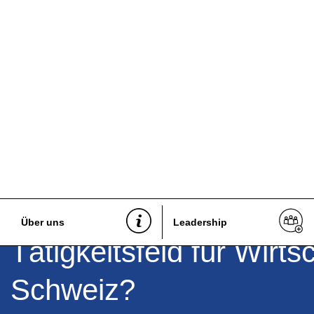
Zurück
Deal Mediation – Neue
Über uns
Leadership
Tätigkeitsfeld für Wirts
Schweiz?