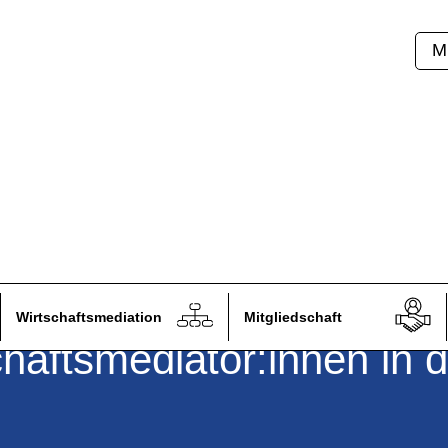
M
s Instrument und
Wirtschaftsmediation
Mitgliedschaft
chaftsmediator:innen in 