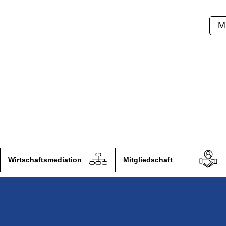
M
aire: volontaire ou
Wirtschaftsmediation
Mitgliedschaft