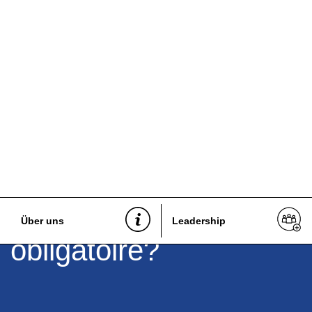
Zurück
Article: Médiation judici
Über uns
Leadership
obligatoire?